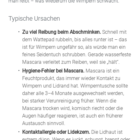
man reibt – was wiederum die Wimpern schwächt.
Typische Ursachen
Zu viel Reibung beim Abschminken.
Schnell mit
dem Wattepad rubbeln, bis alles runter ist – das
ist für Wimpern ungefähr so, als würde man ein
feines Seidentuch schrubben. Gerade wasserfeste
Mascara verleitet zum Reiben, weil sie „hält“.
Hygiene-Fehler bei Mascara.
Mascara ist ein
Feuchtprodukt, das immer wieder Kontakt zu
Wimpern und Lidrand hat. Wimperntusche sollte
daher alle 3–4 Monate ausgewechselt werden,
bei starker Verunreinigung früher. Wenn die
Mascara trocken wird, komisch riecht oder die
Augen häufiger reagieren, ist auch ein früherer
Austausch sinnvoll.
Kontaktallergie oder Lidekzem.
Die Lidhaut ist
extrem dünn. Wenn es juckt, schuppt, brennt oder