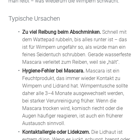
man reibt – was wiederum die Wimpern schwächt.
Typische Ursachen
Zu viel Reibung beim Abschminken.
Schnell mit
dem Wattepad rubbeln, bis alles runter ist – das
ist für Wimpern ungefähr so, als würde man ein
feines Seidentuch schrubben. Gerade wasserfeste
Mascara verleitet zum Reiben, weil sie „hält“.
Hygiene-Fehler bei Mascara.
Mascara ist ein
Feuchtprodukt, das immer wieder Kontakt zu
Wimpern und Lidrand hat. Wimperntusche sollte
daher alle 3–4 Monate ausgewechselt werden,
bei starker Verunreinigung früher. Wenn die
Mascara trocken wird, komisch riecht oder die
Augen häufiger reagieren, ist auch ein früherer
Austausch sinnvoll.
Kontaktallergie oder Lidekzem.
Die Lidhaut ist
extrem dünn. Wenn es juckt, schuppt, brennt oder