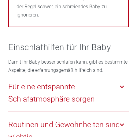
der Regel schwer, ein schreiendes Baby zu
ignorieren.
Einschlafhilfen für Ihr Baby
Damit Ihr Baby besser schlafen kann, gibt es bestimmte
Aspekte, die erfahrungsgemäß hilfreich sind.
Für eine entspannte
Schlafatmosphäre sorgen
Wichtig für eine gute Schlafumgebung des Babys sind
die folgenden Tipps, die auch zur Vorbeugung des
Routinen und Gewohnheiten sind
SIDS (plötzlicher Kindstod) angewandt werden:
wichtig