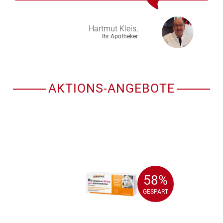
Hartmut
Kleis,
Ihr Apotheker
AKTIONS-ANGEBOTE
58%
58%
GESPART
GESPART