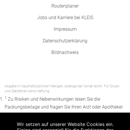
Routenplaner
Jobs und Karriere bei KLEIS
Impressum
Datenschutzerklärung
Bildnachweis
Abgabe in haushaltsüblichen Mengen, solange der Vorrat reicht. Für Druck-
und Satzfehler keine Haftung.
1
Zu Risiken und Nebenwirkungen lesen Sie die
Packungsbeilage und fragen Sie Ihren Arzt oder Apotheker.
2
Angabe nach der deutschen Arzneimitteltaxe
Wir setzen auf unserer Website Cookies ein.
Apothekenerstattungspreis (AEP). Der AEP ist keine