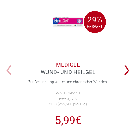
29%
29%
GESPART
GESPART
MEDIGEL
WUND- UND HEILGEL
Zur Behandlung akuter und chronischer Wunden.
PZN 18495551
3)
statt 8,39
20 G (299,50€ pro 1kg)
5,99€