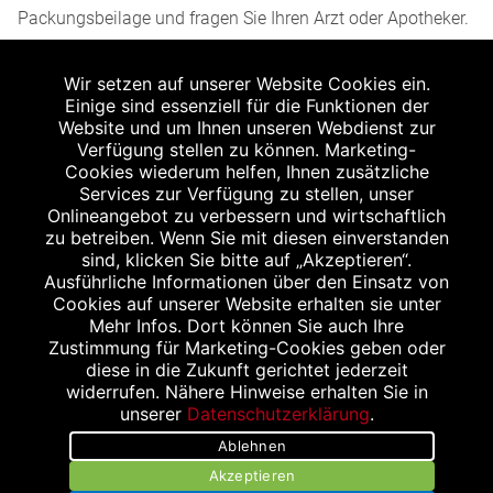
Packungsbeilage und fragen Sie Ihren Arzt oder Apotheker.
2
Angabe nach der deutschen Arzneimitteltaxe
Wir setzen auf unserer Website Cookies ein.
Apothekenerstattungspreis (AEP). Der AEP ist keine
Einige sind essenziell für die Funktionen der
unverbindliche Preisempfehlung der Hersteller. Der AEP ist
Website und um Ihnen unseren Webdienst zur
ein von den Apotheken in Ansatz gebrachter Preis für
Verfügung stellen zu können. Marketing-
Cookies wiederum helfen, Ihnen zusätzliche
rezeptfreie Arzneimittel. Er entspricht in der Höhe dem für
Services zur Verfügung zu stellen, unser
Apotheken verbindlichen Abgabepreis, zu dem eine
Onlineangebot zu verbessern und wirtschaftlich
Apotheke in bestimmten Fällen (z.B. bei Kindern unter 12
zu betreiben. Wenn Sie mit diesen einverstanden
sind, klicken Sie bitte auf „Akzeptieren“.
Jahren) das Produkt mit der gesetzlichen
Ausführliche Informationen über den Einsatz von
Krankenversicherung abrechnet. Der AEP ist der allgemeine
Cookies auf unserer Website erhalten sie unter
Erstattungspreis im Falle einer Kostenübernahme durch die
Mehr Infos. Dort können Sie auch Ihre
Zustimmung für Marketing-Cookies geben oder
gesetzlichen Krankenkassen, vor Abzug eines
diese in die Zukunft gerichtet jederzeit
Zwangsrabattes (zur Zeit 5%) nach §130 Abs. 1 SGB V.
widerrufen. Nähere Hinweise erhalten Sie in
3
unserer
Datenschutzerklärung
.
Unverbindliche Preisempfehlung des Herstellers (UVP).
Ablehnen
powered by apovena.de
Akzeptieren