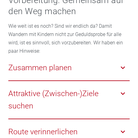
Vorbereitung: Gemeinsam auf
den Weg machen
Wie weit ist es noch? Sind wir endlich da? Damit
Wandern mit Kindern nicht zur Geduldsprobe für alle
wird, ist es sinnvoll, sich vorzubereiten. Wir haben ein
paar Hinweise:
Zusammen planen
Je nach Alter der Kinder können Sie gemeinsam
überlegen, wo sie wandern wollen. Das steigert die
Attraktive (Zwischen-)Ziele
Vorfreude und zeigt: Wir machen etwas zusammen.
suchen
Ein verlockendes Ziel ist ein willkommener Anreiz. Ob
alte Burg, Badesee, Eisdiele, Abenteuerspielplatz oder
Route verinnerlichen
Wildpark: Überlegen Sie zusammen, wo die