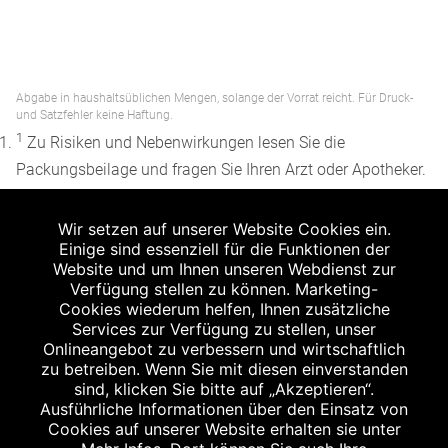
Abgabe in haushaltsüblichen Mengen, solange der Vorrat reicht. Für Druck-
und Satzfehler keine Haftung.
1
Zu Risiken und Nebenwirkungen lesen Sie die
Packungsbeilage und fragen Sie Ihren Arzt oder Apotheker.
2
Angabe nach der deutschen Arzneimitteltaxe
Wir setzen auf unserer Website Cookies ein.
Apothekenerstattungspreis (AEP). Der AEP ist keine
Einige sind essenziell für die Funktionen der
unverbindliche Preisempfehlung der Hersteller. Der AEP ist
Website und um Ihnen unseren Webdienst zur
ein von den Apotheken in Ansatz gebrachter Preis für
Verfügung stellen zu können. Marketing-
Cookies wiederum helfen, Ihnen zusätzliche
rezeptfreie Arzneimittel. Er entspricht in der Höhe dem für
Services zur Verfügung zu stellen, unser
Apotheken verbindlichen Abgabepreis, zu dem eine
Onlineangebot zu verbessern und wirtschaftlich
Apotheke in bestimmten Fällen (z.B. bei Kindern unter 12
zu betreiben. Wenn Sie mit diesen einverstanden
sind, klicken Sie bitte auf „Akzeptieren“.
Jahren) das Produkt mit der gesetzlichen
Ausführliche Informationen über den Einsatz von
Krankenversicherung abrechnet. Der AEP ist der allgemeine
Cookies auf unserer Website erhalten sie unter
Erstattungspreis im Falle einer Kostenübernahme durch die