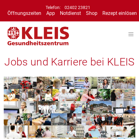
Telefon:
02402 23821
Öffnungszeiten
App
Notdienst
Shop
Rezept einlösen
Jobs und Karriere bei KLEIS