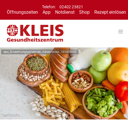
Telefon:
02402 23821
Öffnungszeiten
App
Notdienst
Shop
Rezept einlösen
apo_Ernaehrungspyramide_AdobeStock_101438603
Symbolbild