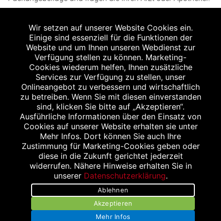
2
Angabe nach der deutschen Arzneimitteltaxe
Wir setzen auf unserer Website Cookies ein.
Apothekenerstattungspreis (AEP). Der AEP ist keine
Einige sind essenziell für die Funktionen der
unverbindliche Preisempfehlung der Hersteller. Der AEP ist
Website und um Ihnen unseren Webdienst zur
ein von den Apotheken in Ansatz gebrachter Preis für
Verfügung stellen zu können. Marketing-
Cookies wiederum helfen, Ihnen zusätzliche
rezeptfreie Arzneimittel. Er entspricht in der Höhe dem für
Services zur Verfügung zu stellen, unser
Apotheken verbindlichen Abgabepreis, zu dem eine
Onlineangebot zu verbessern und wirtschaftlich
Apotheke in bestimmten Fällen (z.B. bei Kindern unter 12
zu betreiben. Wenn Sie mit diesen einverstanden
sind, klicken Sie bitte auf „Akzeptieren“.
Jahren) das Produkt mit der gesetzlichen
Ausführliche Informationen über den Einsatz von
Krankenversicherung abrechnet. Der AEP ist der allgemeine
Cookies auf unserer Website erhalten sie unter
Erstattungspreis im Falle einer Kostenübernahme durch die
Mehr Infos. Dort können Sie auch Ihre
Zustimmung für Marketing-Cookies geben oder
gesetzlichen Krankenkassen, vor Abzug eines
diese in die Zukunft gerichtet jederzeit
Zwangsrabattes (zur Zeit 5%) nach §130 Abs. 1 SGB V.
widerrufen. Nähere Hinweise erhalten Sie in
3
unserer
Datenschutzerklärung
.
Unverbindliche Preisempfehlung des Herstellers (UVP).
Ablehnen
powered by apovena.de
Akzeptieren
Mehr Infos