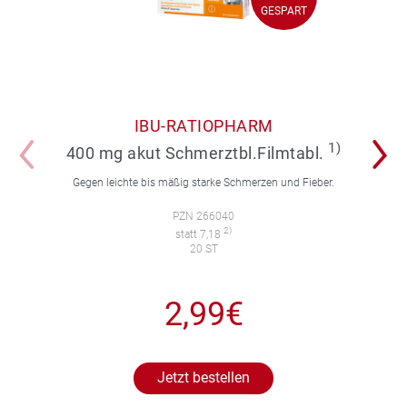
GESPART
GESPART
IBU-RATIOPHARM
1)
400 mg akut Schmerztbl.Filmtabl.
Gegen leichte bis mäßig starke Schmerzen und Fieber.
PZN 266040
2)
statt 7,18
20 ST
2,99€
Jetzt bestellen