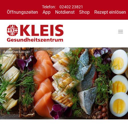
Telefon:
02402 23821
Öffnungszeiten
App
Notdienst
Shop
Rezept einlösen
AdobeStock/Aryan
Symbolbild