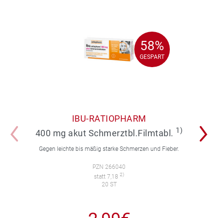
58%
58%
GESPART
GESPART
IBU-RATIOPHARM
1)
400 mg akut Schmerztbl.Filmtabl.
Gegen leichte bis mäßig starke Schmerzen und Fieber.
PZN 266040
2)
statt 7,18
20 ST