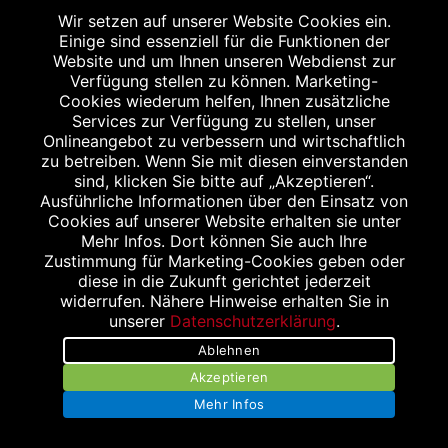
Wir setzen auf unserer Website Cookies ein.
Einige sind essenziell für die Funktionen der
SANITÄTSHAUS & OT KLEIS
Website und um Ihnen unseren Webdienst zur
Fuggerstraße 21-25
Verfügung stellen zu können. Marketing-
Cookies wiederum helfen, Ihnen zusätzliche
52152 Simmerath
Services zur Verfügung zu stellen, unser
Tel.: 02473 68 97 66
Onlineangebot zu verbessern und wirtschaftlich
Fax: 02473 68 97 65
zu betreiben. Wenn Sie mit diesen einverstanden
sind, klicken Sie bitte auf „Akzeptieren“.
Ausführliche Informationen über den Einsatz von
Cookies auf unserer Website erhalten sie unter
Mehr Infos. Dort können Sie auch Ihre
Zustimmung für Marketing-Cookies geben oder
diese in die Zukunft gerichtet jederzeit
widerrufen. Nähere Hinweise erhalten Sie in
TRI-O-MED GMBH
unserer
Datenschutzerklärung
.
Aachener Str. 30
Ablehnen
52249 Eschweiler
Akzeptieren
Tel.: 02403 78 84 0
Mehr Infos
Fax: 02403 78 84 19
info@tri-o-med.de