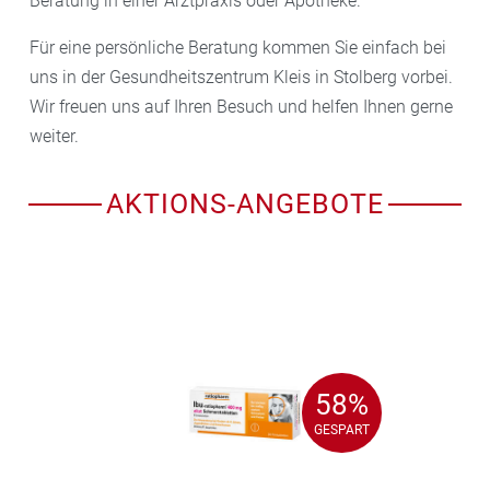
Beratung in einer Arztpraxis oder Apotheke.
Für eine persönliche Beratung kommen Sie einfach bei
uns in der Gesundheitszentrum Kleis in Stolberg vorbei.
Wir freuen uns auf Ihren Besuch und helfen Ihnen gerne
weiter.
AKTIONS-ANGEBOTE
58%
58%
GESPART
GESPART