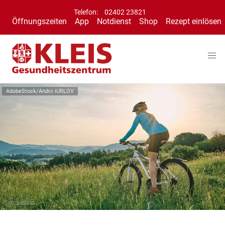
Telefon:
02402 23821
Öffnungszeiten
App
Notdienst
Shop
Rezept einlösen
AdobeStock/Andrii IURLOV
Symbolbild