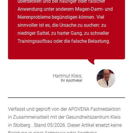
überdecken und bei häufiger oder falscher
Anwendung unter anderem Magen-Darm- und
Nierenprobleme begünstigen können. Viel
sinnvoller ist es, die Ursache zu suchen: zu
niedriger Sattel, zu harter Gang, zu schneller
Trainingsaufbau oder die falsche Belastung.
Hartmut
Kleis,
Ihr Apotheker
Verfasst und geprüft von der APOVENA Fachredaktion
in Zusammenarbeit mit der Gesundheitszentrum Kleis
in Stolberg . Stand 05/2026. Dieser Artikel ersetzt keine