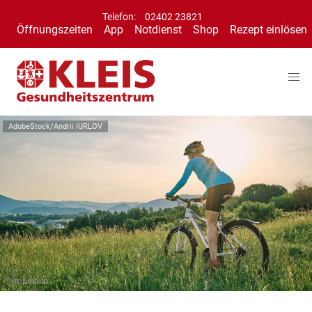
Telefon:
02402 23821
Öffnungszeiten
App
Notdienst
Shop
Rezept einlösen
AdobeStock/Andrii IURLOV
Symbolbild