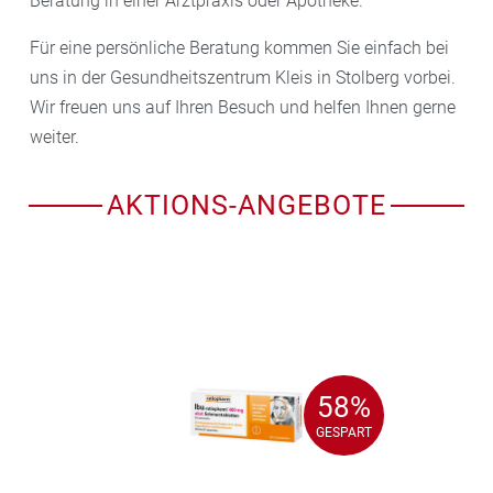
Beratung in einer Arztpraxis oder Apotheke.
Für eine persönliche Beratung kommen Sie einfach bei
uns in der Gesundheitszentrum Kleis in Stolberg vorbei.
Wir freuen uns auf Ihren Besuch und helfen Ihnen gerne
weiter.
AKTIONS-ANGEBOTE
58%
58%
GESPART
GESPART