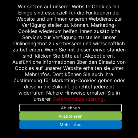
Wir setzen auf unserer Website Cookies ein.
Einige sind essenziell für die Funktionen der
Website und um Ihnen unseren Webdienst zur
SANITÄTSHAUS & OT KLEIS
Verfügung stellen zu können. Marketing-
Cookies wiederum helfen, Ihnen zusätzliche
Fuggerstraße 21-25
Services zur Verfügung zu stellen, unser
52152 Simmerath
Onlineangebot zu verbessern und wirtschaftlich
Tel.: 02473 68 97 66
zu betreiben. Wenn Sie mit diesen einverstanden
sind, klicken Sie bitte auf „Akzeptieren“.
Fax: 02473 68 97 65
Ausführliche Informationen über den Einsatz von
Cookies auf unserer Website erhalten sie unter
Mehr Infos. Dort können Sie auch Ihre
Zustimmung für Marketing-Cookies geben oder
diese in die Zukunft gerichtet jederzeit
widerrufen. Nähere Hinweise erhalten Sie in
unserer
Datenschutzerklärung
.
TRI-O-MED GMBH
Ablehnen
Aachener Str. 30
Akzeptieren
52249 Eschweiler
Mehr Infos
Tel.: 02403 78 84 0
Fax: 02403 78 84 19