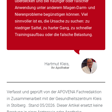
überdecken und bei häufiger oder falscher
Anwendung unter anderem Magen-Darm- und
Nierenprobleme begünstigen können. Viel
sinnvoller ist es, die Ursache zu suchen: zu
niedriger Sattel, zu harter Gang, zu schneller
Trainingsaufbau oder die falsche Belastung.
Hartmut
Kleis,
Ihr Apotheker
Verfasst und geprüft von der APOVENA Fachredaktion
in Zusammenarbeit mit der Gesundheitszentrum Kleis
in Stolberg . Stand 05/2026. Dieser Artikel ersetzt keine