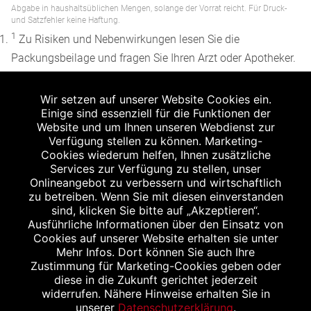
Abgabe in haushaltsüblichen Mengen, solange der Vorrat reicht. Für Druck-
und Satzfehler keine Haftung.
1
Zu Risiken und Nebenwirkungen lesen Sie die
Packungsbeilage und fragen Sie Ihren Arzt oder Apotheker.
2
Angabe nach der deutschen Arzneimitteltaxe
Wir setzen auf unserer Website Cookies ein.
Apothekenerstattungspreis (AEP). Der AEP ist keine
Einige sind essenziell für die Funktionen der
unverbindliche Preisempfehlung der Hersteller. Der AEP ist
Website und um Ihnen unseren Webdienst zur
ein von den Apotheken in Ansatz gebrachter Preis für
Verfügung stellen zu können. Marketing-
Cookies wiederum helfen, Ihnen zusätzliche
rezeptfreie Arzneimittel. Er entspricht in der Höhe dem für
Services zur Verfügung zu stellen, unser
Apotheken verbindlichen Abgabepreis, zu dem eine
Onlineangebot zu verbessern und wirtschaftlich
Apotheke in bestimmten Fällen (z.B. bei Kindern unter 12
zu betreiben. Wenn Sie mit diesen einverstanden
sind, klicken Sie bitte auf „Akzeptieren“.
Jahren) das Produkt mit der gesetzlichen
Ausführliche Informationen über den Einsatz von
Krankenversicherung abrechnet. Der AEP ist der allgemeine
Cookies auf unserer Website erhalten sie unter
Erstattungspreis im Falle einer Kostenübernahme durch die
Mehr Infos. Dort können Sie auch Ihre
Zustimmung für Marketing-Cookies geben oder
gesetzlichen Krankenkassen, vor Abzug eines
diese in die Zukunft gerichtet jederzeit
Zwangsrabattes (zur Zeit 5%) nach §130 Abs. 1 SGB V.
widerrufen. Nähere Hinweise erhalten Sie in
3
unserer
Datenschutzerklärung
.
Unverbindliche Preisempfehlung des Herstellers (UVP).