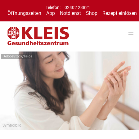
Telefon:
02402 23821
Öffnungszeiten
App
Notdienst
Shop
Rezept einlösen
AdobeStock/lielos
Symbolbild