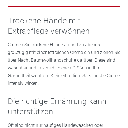
Sekunden Zeit, um möglichst viele Viren und
sowie Fettsäuren. Meiden Sie Cremes auf
Bei trockenen Händen sind beim Putzen
Bakterien von den Händen abzuwaschen. Bewährt
Mineralölbasis. Sie versiegeln die Haut und und
Gummihandschuhe unverzichtbar, denn sie halten
Trockene Hände mit
haben sich auch Handwaschöle aus der Apotheke, die
lassen sie schlechter „atmen“. In Ihrer
aggressive Chemikalien in Wasch- und Putzmitteln
Extrapflege verwöhnen
schon beim Händewaschen pflegend wirken.
Gesundheitszentrum Kleis beraten wir Sie gerne zum
von der Haut fern.
geeigneten Produkt.
Cremen Sie trockene Hände ab und zu abends
großzügig mit einer fettreichen Creme ein und ziehen Sie
über Nacht Baumwollhandschuhe darüber. Diese sind
waschbar und in verschiedenen Größen in Ihrer
Gesundheitszentrum Kleis erhältlich. So kann die Creme
intensiv wirken.
Die richtige Ernährung kann
unterstützen
Oft sind nicht nur häufiges Händewaschen oder