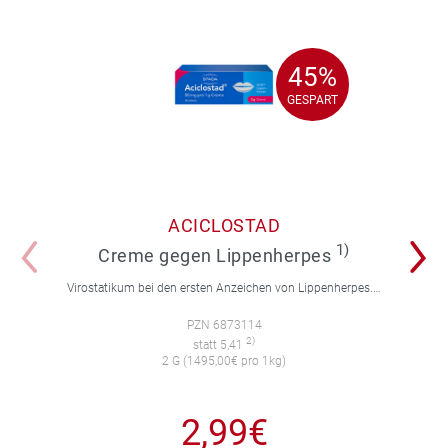
45%
45%
GESPART
GESPART
ACICLOSTAD
1)
Creme gegen Lippenherpes
Virostatikum bei den ersten Anzeichen von Lippenherpes. Reduziert Schmerzen und Juckreiz.
PZN 6873114
2)
statt 5,41
2 G (1495,00€ pro 1kg)
2,99€