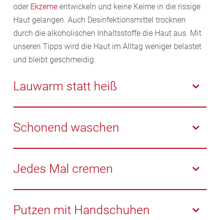
oder
Ekzeme
entwickeln und keine Keime in die rissige
Haut gelangen. Auch Desinfektionsmittel trocknen
durch die alkoholischen Inhaltsstoffe die Haut aus. Mit
unseren Tipps wird die Haut im Alltag weniger belastet
und bleibt geschmeidig:
Lauwarm statt heiß
Lauwarmes Wasser reicht zum Händewaschen völlig
aus, heißes Wasser strapaziert die Haut unnötig.
Schonend waschen
Verwenden Sie bei trockener Haut statt
herkömmlicher Seife eine Waschsubstanz mit
Jedes Mal cremen
rückfettenden Inhaltsstoffen, die einen pH-Wert von
etwa 5 hat. Die seifenfreien Produkte lösen ebenso
Cremen Sie Ihre Hände nach jedem Händewaschen
wie Seife z. B. Viren-Hüllen auf. Wichtig ist die lange
ein. Verwenden Sie eine gute Handcreme mit
Putzen mit Handschuhen
Einwirkzeit. Nehmen Sie sich mindestens 30
hochwertigen Fetten sein und Feuchthaltefaktoren