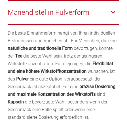
Pflanze direkt aufzunehmen und zusätzlich wirkt sich
Kapseln mit Mariendistel sind bequem und leicht
das Teetrinken positiv auf den Flüssigkeitshaushalt
einzunehmen und bieten eine präzise Dosierung. Der
Mariendistel in Pulverform
des Körpers aus.
Silymaringehalt ist relativ hoch und die Kapseln
haben somit eine hohe und effektive Wirksamkeit.
Im Vergleich zu Tee enthält Mariendistelpulver eine
Nachteilig ist der insgesamt recht geringe
Die beste Einnahmeform hängt von Ihren individuellen
höhere Konzentration an Silymarin und ist somit
Wirkstoffgehalt in einem Teeaufguss. Auch der etwas
Die Dosierung variiert je nach Produkt und
Bedürfnissen und Vorlieben ab. Für Menschen, die eine
etwas wirksamer. Das Pulver können Sie einfach und
bittere Geschmack kann gewöhnungsbedürftig sein.
Gesundheitszustand, jedoch wird oft eine tägliche
natürliche und traditionelle Form
bevorzugen, könnte
unkompliziert in Joghurt, Smoothies oder Säfte
Probieren Sie es aus!
Einnahme von 140-420 mg Silymarin empfohlen,
der
Tee
die beste Wahl sein, trotz der geringeren
einrühren, allerdings kann das Pulver natürlich auch
aufgeteilt auf mehrere Dosen. Je nach Hersteller
Wirkstoffkonzentration. Für diejenigen, die
Flexibilität
den Geschmack dieser Speisen beeinflussen. Auch
können die Kapseln allerdings Zusatzstoffe enthalten,
und eine höhere Wirkstoffkonzentration
wünschen, ist
die Dosierung ist etwas schwieriger. Ein präziser
die von einigen Personen vielleicht nicht so gut
das
Pulver
eine gute Option, vorausgesetzt, der
Messlöffel kann die genaue Dosierung unterstützen.
vertragen werden. Lassen Sie sich hierzu gern in Ihrer
Geschmack ist akzeptabel. Für eine
präzise Dosierung
Apotheke beraten.
und maximale Konzentration des Wirkstoffs
sind
Kapseln
die bevorzugte Wahl, besonders wenn der
Geschmack eine Rolle spielt oder wenn eine
standardisierte Dosierung erforderlich ist.