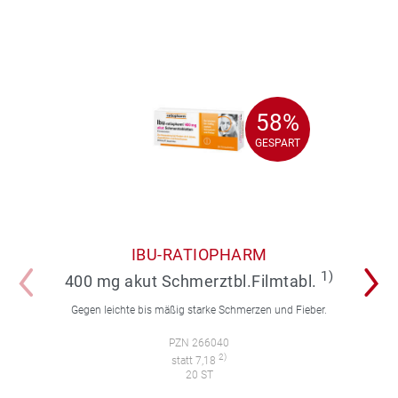
58%
58%
GESPART
GESPART
IBU-RATIOPHARM
1)
400 mg akut Schmerztbl.Filmtabl.
Gegen leichte bis mäßig starke Schmerzen und Fieber.
PZN 266040
2)
statt 7,18
20 ST