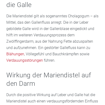
die Galle
Entzündungsreaktion in der Leber zu reduzieren und
Synthese in den Leberzellen anregt, was zur Erholung
den Verlauf von Lebererkrankungen zu verlangsamen.
und Regeneration der geschädigten Leber beiträgt.
Die Mariendistel gilt als sogenanntes Cholagogum – als
Dies ist besonders nützlich bei der Behandlung von
Mittel, das den Gallenfluss anregt. Die in der Leber
Lebererkrankungen, bei denen die Leberzellen
gebildete Galle wird in der Gallenblase eingedickt und
beschädigt oder zerstört wurden.
hilft im weiteren Verdauungsprozess dem
Zwölffingerdarm, aus der Nahrung Fette abzuspalten
und aufzunehmen. Ein gestörter Gallefluss kann zu
Blähungen
, Völlegefühl und Bauchkrämpfen sowie
Verdauungsstörungen
führen.
Wirkung der Mariendistel auf
den Darm
Durch die positive Wirkung auf Leber und Galle hat die
Mariendistel auch einen verdauungsfördernden Einfluss