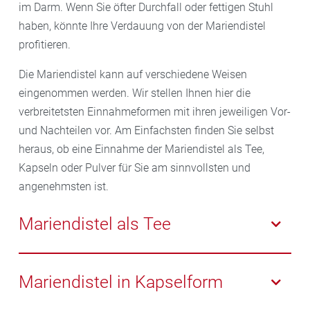
im Darm. Wenn Sie öfter Durchfall oder fettigen Stuhl
haben, könnte Ihre Verdauung von der Mariendistel
profitieren.
Die Mariendistel kann auf verschiedene Weisen
eingenommen werden. Wir stellen Ihnen hier die
verbreitetsten Einnahmeformen mit ihren jeweiligen Vor-
und Nachteilen vor. Am Einfachsten finden Sie selbst
heraus, ob eine Einnahme der Mariendistel als Tee,
Kapseln oder Pulver für Sie am sinnvollsten und
angenehmsten ist.
Mariendistel als Tee
Tee aus Mariendistel ist einfach zuzubereiten und
kann zu jeder Tageszeit konsumiert werden. Zudem
Mariendistel in Kapselform
ist Tee die natürlichste Form, die Wirkstoffe aus der