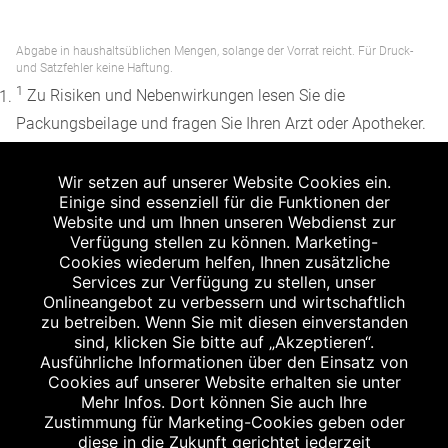
Abgabe in haushaltsüblichen Mengen, solange der Vorrat reicht. Für Druck-
und Satzfehler keine Haftung.
1
Zu Risiken und Nebenwirkungen lesen Sie die
Packungsbeilage und fragen Sie Ihren Arzt oder Apotheker.
2
Angabe nach der deutschen Arzneimitteltaxe
Wir setzen auf unserer Website Cookies ein.
Apothekenerstattungspreis (AEP). Der AEP ist keine
Einige sind essenziell für die Funktionen der
unverbindliche Preisempfehlung der Hersteller. Der AEP ist
Website und um Ihnen unseren Webdienst zur
ein von den Apotheken in Ansatz gebrachter Preis für
Verfügung stellen zu können. Marketing-
Cookies wiederum helfen, Ihnen zusätzliche
rezeptfreie Arzneimittel. Er entspricht in der Höhe dem für
Services zur Verfügung zu stellen, unser
Apotheken verbindlichen Abgabepreis, zu dem eine
Onlineangebot zu verbessern und wirtschaftlich
Apotheke in bestimmten Fällen (z.B. bei Kindern unter 12
zu betreiben. Wenn Sie mit diesen einverstanden
sind, klicken Sie bitte auf „Akzeptieren“.
Jahren) das Produkt mit der gesetzlichen
Ausführliche Informationen über den Einsatz von
Krankenversicherung abrechnet. Der AEP ist der allgemeine
Cookies auf unserer Website erhalten sie unter
Erstattungspreis im Falle einer Kostenübernahme durch die
Mehr Infos. Dort können Sie auch Ihre
Zustimmung für Marketing-Cookies geben oder
gesetzlichen Krankenkassen, vor Abzug eines
diese in die Zukunft gerichtet jederzeit