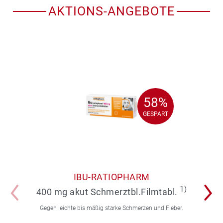
AKTIONS-ANGEBOTE
58%
58%
GESPART
GESPART
IBU-RATIOPHARM
1)
400 mg akut Schmerztbl.Filmtabl.
Gegen leichte bis mäßig starke Schmerzen und Fieber.