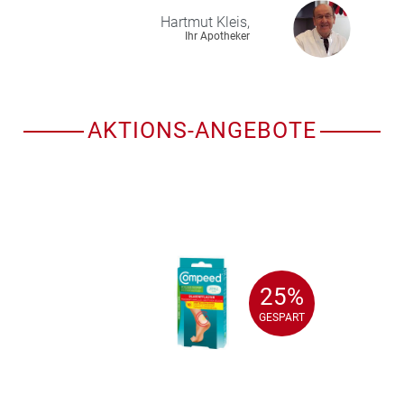
Hartmut
Kleis,
Ihr Apotheker
AKTIONS-ANGEBOTE
25%
25%
GESPART
GESPART