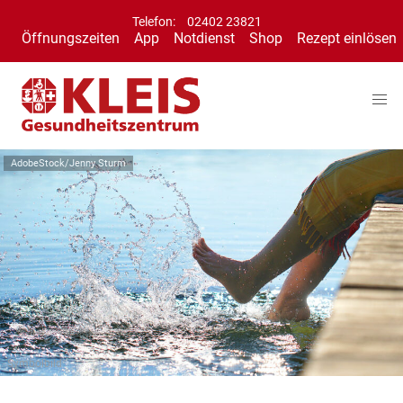
Telefon:
02402 23821
Öffnungszeiten
App
Notdienst
Shop
Rezept einlösen
AdobeStock/Jenny Sturm
Symbolbild