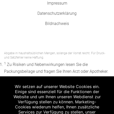
Impressum
Datenschutzerklärung
Bildnachweis
Abgabe in haushaltsüblichen Mengen, solange der Vorrat reicht. Für Druck-
und Satzfehler keine Haftung.
1
Zu Risiken und Nebenwirkungen lesen Sie die
Packungsbeilage und fragen Sie Ihren Arzt oder Apotheker.
2
Angabe nach der deutschen Arzneimitteltaxe
Wir setzen auf unserer Website Cookies ein.
Apothekenerstattungspreis (AEP). Der AEP ist keine
Einige sind essenziell für die Funktionen der
unverbindliche Preisempfehlung der Hersteller. Der AEP ist
Website und um Ihnen unseren Webdienst zur
ein von den Apotheken in Ansatz gebrachter Preis für
Verfügung stellen zu können. Marketing-
Cookies wiederum helfen, Ihnen zusätzliche
rezeptfreie Arzneimittel. Er entspricht in der Höhe dem für
Services zur Verfügung zu stellen, unser