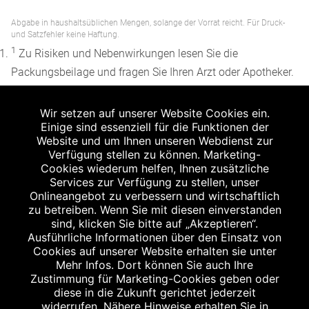
Abgabe in haushaltsüblichen Mengen, solange der Vorrat reicht. Für Druck-
und Satzfehler keine Haftung.
1
Zu Risiken und Nebenwirkungen lesen Sie die
Packungsbeilage und fragen Sie Ihren Arzt oder Apotheker.
2
Angabe nach der deutschen Arzneimitteltaxe
Wir setzen auf unserer Website Cookies ein.
Apothekenerstattungspreis (AEP). Der AEP ist keine
Einige sind essenziell für die Funktionen der
unverbindliche Preisempfehlung der Hersteller. Der AEP ist
Website und um Ihnen unseren Webdienst zur
ein von den Apotheken in Ansatz gebrachter Preis für
Verfügung stellen zu können. Marketing-
Cookies wiederum helfen, Ihnen zusätzliche
rezeptfreie Arzneimittel. Er entspricht in der Höhe dem für
Services zur Verfügung zu stellen, unser
Apotheken verbindlichen Abgabepreis, zu dem eine
Onlineangebot zu verbessern und wirtschaftlich
Apotheke in bestimmten Fällen (z.B. bei Kindern unter 12
zu betreiben. Wenn Sie mit diesen einverstanden
sind, klicken Sie bitte auf „Akzeptieren“.
Jahren) das Produkt mit der gesetzlichen
Ausführliche Informationen über den Einsatz von
Krankenversicherung abrechnet. Der AEP ist der allgemeine
Cookies auf unserer Website erhalten sie unter
Erstattungspreis im Falle einer Kostenübernahme durch die
Mehr Infos. Dort können Sie auch Ihre
Zustimmung für Marketing-Cookies geben oder
gesetzlichen Krankenkassen, vor Abzug eines
diese in die Zukunft gerichtet jederzeit
Zwangsrabattes (zur Zeit 5%) nach §130 Abs. 1 SGB V.
widerrufen. Nähere Hinweise erhalten Sie in