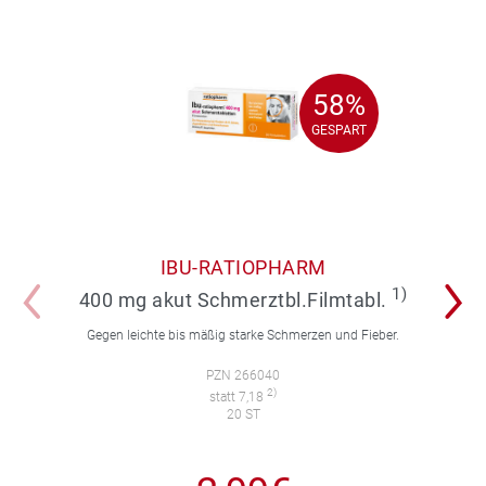
58%
58%
GESPART
GESPART
IBU-RATIOPHARM
1)
400 mg akut Schmerztbl.Filmtabl.
Gegen leichte bis mäßig starke Schmerzen und Fieber.
PZN 266040
2)
statt 7,18
20 ST