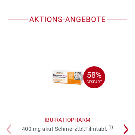
AKTIONS-ANGEBOTE
58%
58%
GESPART
GESPART
IBU-RATIOPHARM
1)
400 mg akut Schmerztbl.Filmtabl.