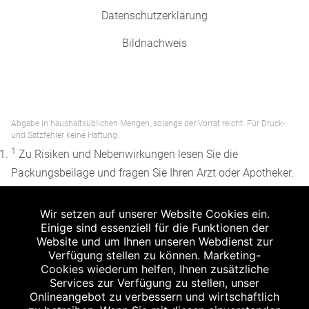
Datenschutzerklärung
Bildnachweis
Abgabe in haushaltsüblichen Mengen, solange der Vorrat reicht. Für Druck-
und Satzfehler keine Haftung.
1
Zu Risiken und Nebenwirkungen lesen Sie die
Packungsbeilage und fragen Sie Ihren Arzt oder Apotheker.
2
Angabe nach der deutschen Arzneimitteltaxe
Wir setzen auf unserer Website Cookies ein.
Apothekenerstattungspreis (AEP). Der AEP ist keine
Einige sind essenziell für die Funktionen der
unverbindliche Preisempfehlung der Hersteller. Der AEP ist
Website und um Ihnen unseren Webdienst zur
ein von den Apotheken in Ansatz gebrachter Preis für
Verfügung stellen zu können. Marketing-
Cookies wiederum helfen, Ihnen zusätzliche
rezeptfreie Arzneimittel. Er entspricht in der Höhe dem für
Services zur Verfügung zu stellen, unser
Apotheken verbindlichen Abgabepreis, zu dem eine
Onlineangebot zu verbessern und wirtschaftlich
Apotheke in bestimmten Fällen (z.B. bei Kindern unter 12