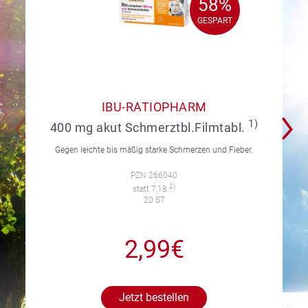
58%
58%
GESPART
GESPART
IBU-RATIOPHARM
1)
400 mg akut Schmerztbl.Filmtabl.
Gegen leichte bis mäßig starke Schmerzen und Fieber.
PZN 266040
2)
statt 7,18
20 ST
2,99€
Jetzt bestellen