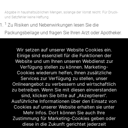
Abgabe in haushaltsüblichen Mengen, solange der Vorrat reicht. Für Druck-
und Satzfehler keine Haftung.
1
Zu Risiken und Nebenwirkungen lesen Sie die
Packungsbeilage und fragen Sie Ihren Arzt oder Apotheker.
2
Angabe nach der deutschen Arzneimitteltaxe
Wir setzen auf unserer Website Cookies ein.
Apothekenerstattungspreis (AEP). Der AEP ist keine
Einige sind essenziell für die Funktionen der
unverbindliche Preisempfehlung der Hersteller. Der AEP ist
Website und um Ihnen unseren Webdienst zur
ein von den Apotheken in Ansatz gebrachter Preis für
Verfügung stellen zu können. Marketing-
Cookies wiederum helfen, Ihnen zusätzliche
rezeptfreie Arzneimittel. Er entspricht in der Höhe dem für
Services zur Verfügung zu stellen, unser
Apotheken verbindlichen Abgabepreis, zu dem eine
Onlineangebot zu verbessern und wirtschaftlich
Apotheke in bestimmten Fällen (z.B. bei Kindern unter 12
zu betreiben. Wenn Sie mit diesen einverstanden
sind, klicken Sie bitte auf „Akzeptieren“.
Jahren) das Produkt mit der gesetzlichen
Ausführliche Informationen über den Einsatz von
Krankenversicherung abrechnet. Der AEP ist der allgemeine
Cookies auf unserer Website erhalten sie unter
Erstattungspreis im Falle einer Kostenübernahme durch die
Mehr Infos. Dort können Sie auch Ihre
Zustimmung für Marketing-Cookies geben oder
gesetzlichen Krankenkassen, vor Abzug eines
diese in die Zukunft gerichtet jederzeit
Zwangsrabattes (zur Zeit 5%) nach §130 Abs. 1 SGB V.