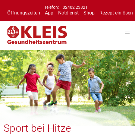
Telefon:
02402 23821
Öffnungszeiten
App
Notdienst
Shop
Rezept einlösen
Sport bei Hitze