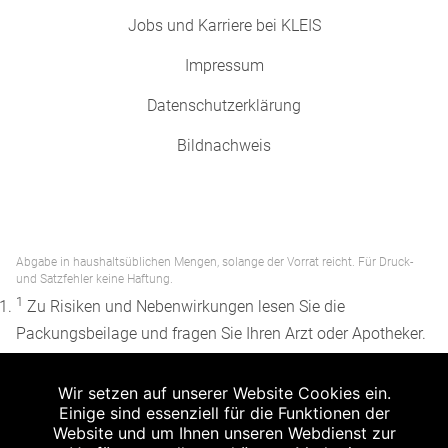
Jobs und Karriere bei KLEIS
Impressum
Datenschutzerklärung
Bildnachweis
Abgabe in haushaltsüblichen Mengen, solange der Vorrat reicht. Für Druck-
und Satzfehler keine Haftung.
1
Zu Risiken und Nebenwirkungen lesen Sie die
Packungsbeilage und fragen Sie Ihren Arzt oder Apotheker.
2
Angabe nach der deutschen Arzneimitteltaxe
Wir setzen auf unserer Website Cookies ein.
Apothekenerstattungspreis (AEP). Der AEP ist keine
Einige sind essenziell für die Funktionen der
unverbindliche Preisempfehlung der Hersteller. Der AEP ist
Website und um Ihnen unseren Webdienst zur
ein von den Apotheken in Ansatz gebrachter Preis für