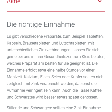
Akne
sinnvoll sein.
behoben, kann das dazu beitragen, dass allergische
Reaktionen sich deutlich bessern, denn Zink wirkt
Wenn die übliche
Akne
-Therapie nicht infrage kommt,
regulierend auf das Immunsystem. Die Zinkeinnahme
kann die Einnahme von Zink hilfreich sein. Zink
Die richtige Einnahme
kann zusätzlich zur antiallergischen Therapie
hemmt indirekt die Talgproduktion und wirkt
erfolgen.
entzündungshemmend und kann so die Akne-
Es gibt verschiedene Präparate, zum Beispiel Tabletten,
Symptome verringern.
Kapseln, Brausetabletten und Lutschtabletten, mit
unterschiedlichen Zinkverbindungen. Lassen Sie sich
gerne bei uns in Ihrer Gesundheitszentrum Kleis beraten,
welches Präparat am besten für Sie geeignet ist. Die
Einnahme erfolgt etwa eine halbe Stunde vor einer
Mahlzeit. Kalzium, Eisen, Selen oder Kupfer sollten nicht
zeitgleich mit Zink verabreicht werden, da sonst die
Aufnahme verringert sein kann. Auch die Tasse Kaffee
und Schwarztee wird besser etwas später genossen.
Stillende und Schwangere sollten eine Zink-Einnahme