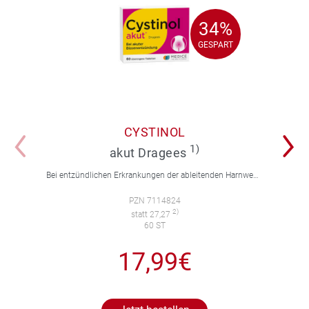
34%
34%
GESPART
GESPART
CYSTINOL
1)
akut Dragees
Bei entzündlichen Erkrankungen der ableitenden Harnwege.
PZN 7114824
2)
statt 27,27
60 ST
17,99€