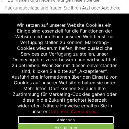
Zu Risiken und Nebenwirkungen lesen Sie die
Packungsbeilage und fragen Sie Ihren Arzt oder Apotheker.
2
Angabe nach der deutschen Arzneimitteltaxe
Wir setzen auf unserer Website Cookies ein.
Apothekenerstattungspreis (AEP). Der AEP ist keine
Einige sind essenziell für die Funktionen der
unverbindliche Preisempfehlung der Hersteller. Der AEP ist
Website und um Ihnen unseren Webdienst zur
ein von den Apotheken in Ansatz gebrachter Preis für
Verfügung stellen zu können. Marketing-
Cookies wiederum helfen, Ihnen zusätzliche
rezeptfreie Arzneimittel. Er entspricht in der Höhe dem für
Services zur Verfügung zu stellen, unser
Apotheken verbindlichen Abgabepreis, zu dem eine
Onlineangebot zu verbessern und wirtschaftlich
Apotheke in bestimmten Fällen (z.B. bei Kindern unter 12
zu betreiben. Wenn Sie mit diesen einverstanden
sind, klicken Sie bitte auf „Akzeptieren“.
Jahren) das Produkt mit der gesetzlichen
Ausführliche Informationen über den Einsatz von
Krankenversicherung abrechnet. Der AEP ist der allgemeine
Cookies auf unserer Website erhalten sie unter
Erstattungspreis im Falle einer Kostenübernahme durch die
Mehr Infos. Dort können Sie auch Ihre
Zustimmung für Marketing-Cookies geben oder
gesetzlichen Krankenkassen, vor Abzug eines
diese in die Zukunft gerichtet jederzeit
Zwangsrabattes (zur Zeit 5%) nach §130 Abs. 1 SGB V.
widerrufen. Nähere Hinweise erhalten Sie in
3
unserer
Datenschutzerklärung
.
Unverbindliche Preisempfehlung des Herstellers (UVP).
Ablehnen
powered by apovena.de
Akzeptieren