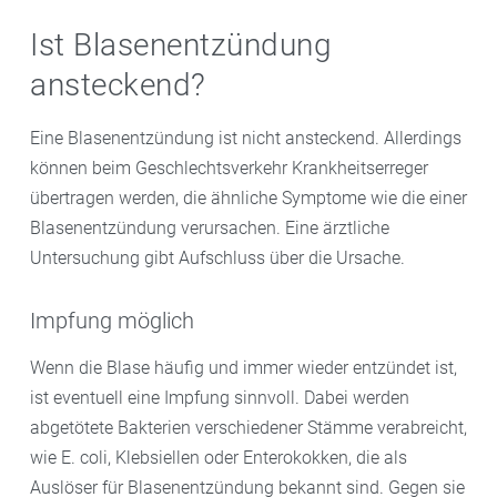
Extrakte enthalten – im Gegensatz zu pulverisierten
Blasenschleimhaut haften können.
Heilung. Bleiben Sie im Bett und gönnen Sie sich die
Pflanzen oder Tees – eine definierte Wirkstoffmenge
Ist Blasenentzündung
Ruhe.
in gleichbleibend hoher Qualität.
Präparate mit der Aminosäure Methionin wiederum
ansteckend?
säuern den Urin an und hemmen dadurch das
Wachstum der Bakterien, sodass sich die Blase
Eine Blasenentzündung ist nicht ansteckend. Allerdings
schneller erholen kann.
können beim Geschlechtsverkehr Krankheitserreger
übertragen werden, die ähnliche Symptome wie die einer
Blasenentzündung verursachen. Eine ärztliche
Untersuchung gibt Aufschluss über die Ursache.
Impfung möglich
Wenn die Blase häufig und immer wieder entzündet ist,
ist eventuell eine Impfung sinnvoll. Dabei werden
abgetötete Bakterien verschiedener Stämme verabreicht,
wie E. coli, Klebsiellen oder Enterokokken, die als
Auslöser für Blasenentzündung bekannt sind. Gegen sie