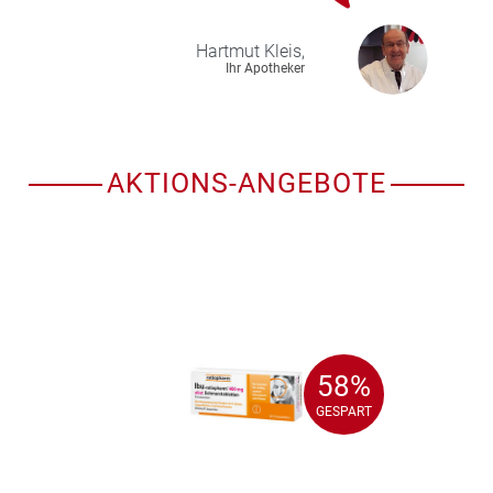
Hartmut
Kleis,
Ihr Apotheker
AKTIONS-ANGEBOTE
58%
58%
GESPART
GESPART