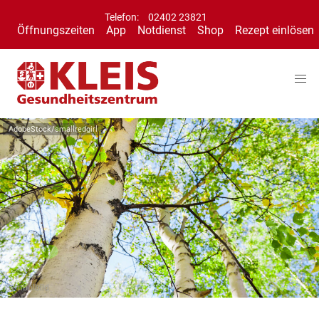
Telefon:
02402 23821
Öffnungszeiten
App
Notdienst
Shop
Rezept einlösen
AdobeStock/smallredgirl
Symbolbild