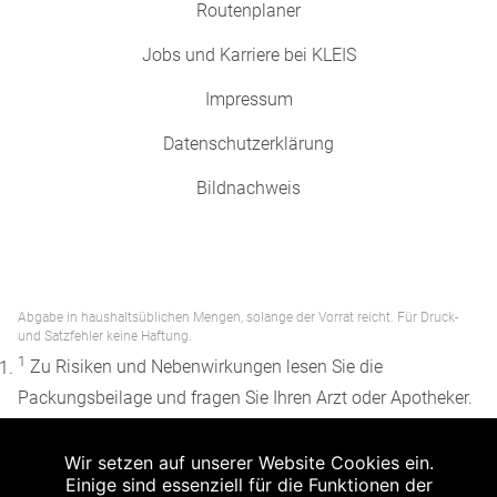
Routenplaner
Jobs und Karriere bei KLEIS
Impressum
Datenschutzerklärung
Bildnachweis
Abgabe in haushaltsüblichen Mengen, solange der Vorrat reicht. Für Druck-
und Satzfehler keine Haftung.
1
Zu Risiken und Nebenwirkungen lesen Sie die
Packungsbeilage und fragen Sie Ihren Arzt oder Apotheker.
2
Angabe nach der deutschen Arzneimitteltaxe
Wir setzen auf unserer Website Cookies ein.
Apothekenerstattungspreis (AEP). Der AEP ist keine
Einige sind essenziell für die Funktionen der
unverbindliche Preisempfehlung der Hersteller. Der AEP ist