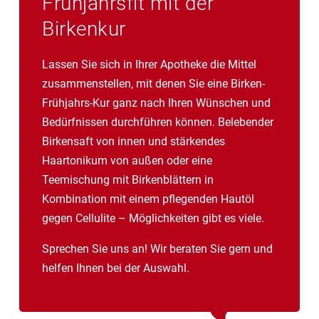
Frühjahrsfit mit der
Birkenrindenextrakt gegen Epidermolysis bullosa
Birkenkur
(Schmetterlingskrankheit), dieses ist jedoch
verschreibungspflichtig. Die Schmetterlingskrankheit
ist eine sehr seltene Hauterkrankung, bei der schon
Lassen Sie sich in Ihrer Apotheke die Mittel
bei leichter Berührung offene Wunden entstehen und
zusammenstellen, mit denen Sie eine Birken-
die Haut sich ablöst. Da es keine kausale Therapie
Frühjahrs-Kur ganz nach Ihren Wünschen und
gibt, ist es wichtig die Wunden sorgfältig zu pflegen
Bedürfnissen durchführen können. Belebender
und Infektionen zu vermeiden. Mit dem neuen sterilen
Birkensaft von innen und stärkendes
Gel aus Birkenrindenextrakt kann die Wundheilung
Haartonikum von außen oder eine
gefördert und Entzündungen zurückgedrängt werden.
Teemischung mit Birkenblättern in
Kombination mit einem pflegenden Hautöl
gegen Cellulite – Möglichkeiten gibt es viele.
Sprechen Sie uns an! Wir beraten Sie gern und
helfen Ihnen bei der Auswahl.