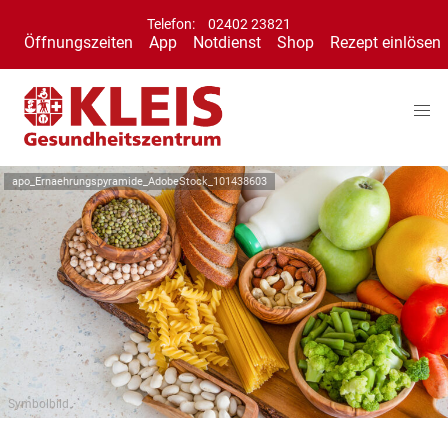
Telefon:
02402 23821
Öffnungszeiten
App
Notdienst
Shop
Rezept einlösen
apo_Ernaehrungspyramide_AdobeStock_101438603
Symbolbild