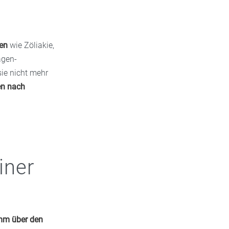
gen
wie Zöliakie,
agen-
sie nicht mehr
en nach
iner
amm über den