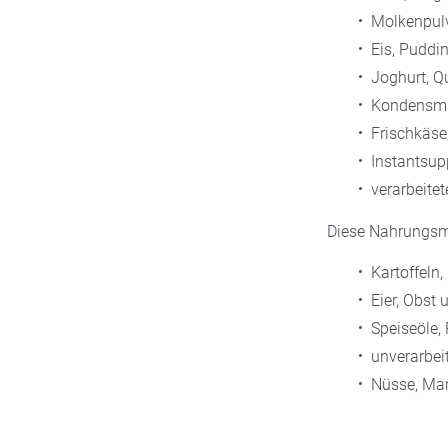
Molkenpulv
Eis, Puddi
Joghurt, Q
Kondensmi
Frischkäs
Instantsupp
verarbeite
Diese Nahrungsmi
Kartoffeln,
Eier, Obst
Speiseöle,
unverarbei
Nüsse, Ma