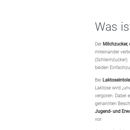
Was is
Der
Milchzucker,
miteinander verb
(Schleimzucker).
beiden Einfachzuc
Bei
Laktoseintol
Laktose wird „un
vergoren. Dabei 
genannten Beschw
Jugend- und Erwa
vor.