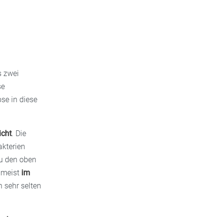
s zwei
se
se in diese
icht
. Die
akterien
zu den oben
 meist
im
 sehr selten