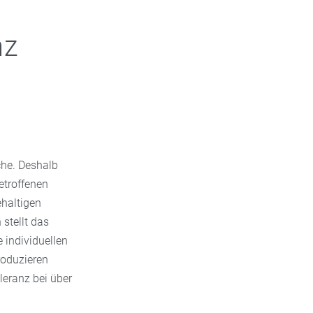
nz
che. Deshalb
etroffenen
ehaltigen
stellt das
 individuellen
roduzieren
leranz bei über