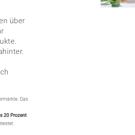
en über
hr
ukte.
hinter.
ich
permärkte. Das
is 20 Prozent
testet.