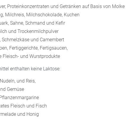
er, Proteinkonzentraten und Getränken auf Basis von Molke
ng, Milchreis, Milchschokolade, Kuchen
uark, Sahne, Schmand und Kefir
lch und Trockenmilchpulver
e, Schmelzkäse und Camembert
en, Fertiggerichte, Fertigsaucen,
te Fleisch- und Wurstprodukte
ttel enthalten keine Laktose:
 Nudeln, und Reis,
 und Gemüse
 Pflanzenmargarine
tetes Fleisch und Fisch
rmelade und Honig