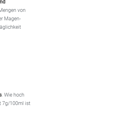
und
n Mengen von
er Magen-
äglichkeit
s
. Wie hoch
t 7g/100ml ist