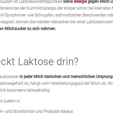
glauben ist Laktoseunverträglichkeit
keine
Allergie
gegen Milch 
Während bei der Kuhmilchallergie der Körper schon bei kleinste
mit Symptomen wie Schnupfen, asthmatischen Beschwerden od
eagiert, können die meisten Menschen bei einer Laktoseunvertr
an Milchzucker zu sich nehmen.
ckt Laktose drin?
Hauptzucker
in jeder Milch tierischen und menschlichen Ursprung
Laktosegehalt ist, hängt vom Verarbeitungsgrad der Milch ab. Mi
ilch besonders laktosehaltig.
kt zudem in
en- und Schafsmilch und Produkte daraus