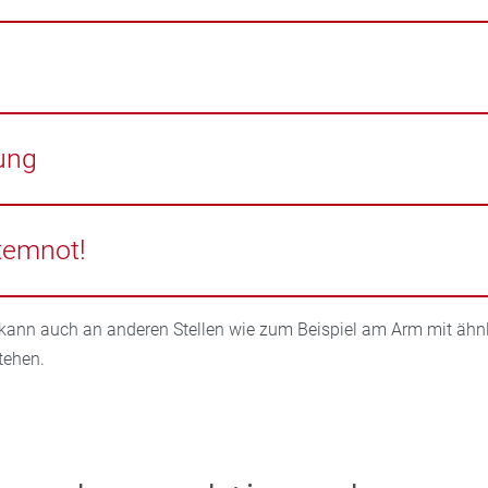
 Fußknöchel, am Unterschenkel oder am ganzen Bein mit Span
r Blauverfärbungen der Haut am Bein.
ade beim Auftreten.
ung
 geschwollenen Beins.
temnot!
f eine Lungenembolie hinweisen!
ann auch an anderen Stellen wie zum Beispiel am Arm mit ähn
tehen.