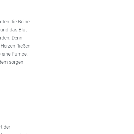
rden die Beine
 und das Blut
erden. Denn
Herzen fließen
e eine Pumpe,
rdem sorgen
t der