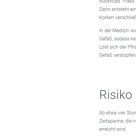
Rückfluss. Fließt
Dann entsteht ein
Korken verschlie
In der Medizin w
Gefäß, sodass ke
Löst sich der Pfr
Gefäß verstopfen
Risik
Ab etwa vier Stu
Zeitspanne, die n
erreicht wird.