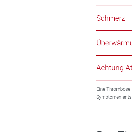
Schwellungen am
sowie Rötung ode
Schmerz
Schmerz in der W
Überwärm
Überwärmung des
Achtung A
Atemnot kann au
Eine Thrombose k
Symptomen ents