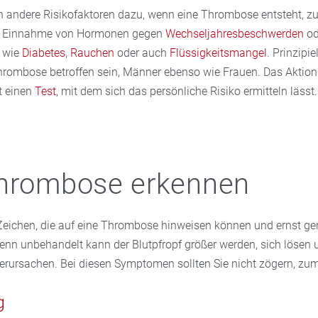
andere Risikofaktoren dazu, wenn eine Thrombose entsteht, zu
ie Einnahme von Hormonen gegen
Wechseljahresbeschwerden
ode
 wie
Diabetes
,
Rauchen
oder auch
Flüssigkeitsmangel
. Prinzipi
Thrombose betroffen sein, Männer ebenso wie Frauen. Das Aktio
t einen
Test
, mit dem sich das persönliche Risiko ermitteln lässt.
Thrombose erkennen
 Zeichen, die auf eine Thrombose hinweisen können und ernst 
Denn unbehandelt kann der Blutpfropf größer werden, sich lösen 
rursachen. Bei diesen Symptomen sollten Sie nicht zögern, zum
g