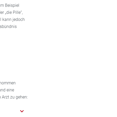
m Beispiel
r „die Pille“,
ell kann jedoch
nsbündnis
genommen
und eine
 Arzt zu gehen: