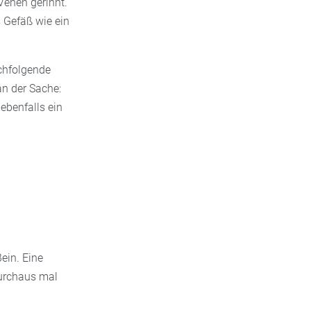
Venen gerinnt.
s Gefäß wie ein
achfolgende
n der Sache:
ebenfalls ein
ein. Eine
urchaus mal